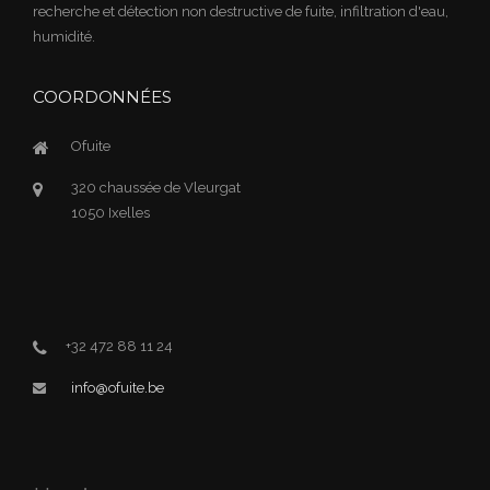
recherche et détection non destructive de fuite, infiltration d'eau,
humidité.
COORDONNÉES
Ofuite
320 chaussée de Vleurgat
1050
Ixelles
+32 472 88 11 24
info@ofuite.be